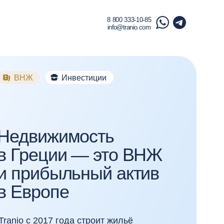
8 800 333-10-85
info@tranio.com
Инвестиции
жимость
ии — это ВНЖ
ыльный актив
пе
7 года строит жильё
равляет арендой в готовых
оформляет «золотую визу»