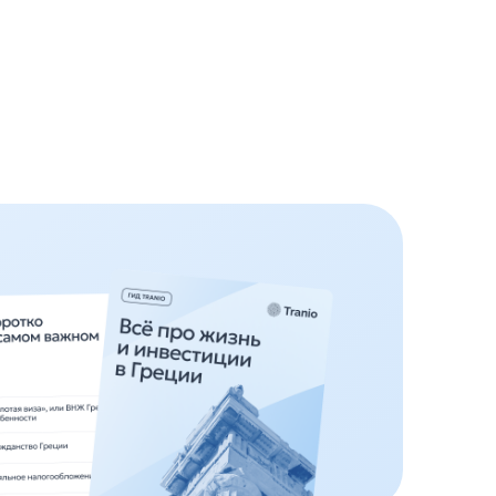
й опыт, локальную
од, чтобы ваши
и прибыльными