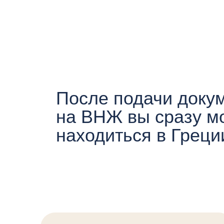
После подачи докуме
на ВНЖ вы сразу може
находиться в Греции
ВНЖ на 5 лет
За всё время у наших клиентов
не было отказов в ВНЖ