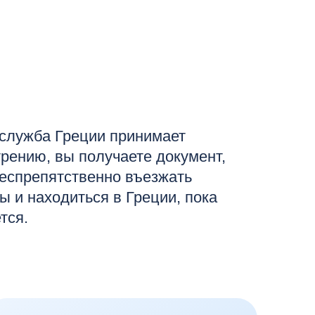
еции принимает
 получаете документ,
твенно въезжать
ться в Греции, пока
ровка активов
идента Европы
к заблокированным
вропе