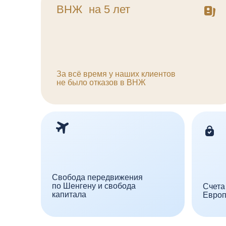
Свобода передвижения
по Шенгену и свобода
Счета в бан
капитала
Европы
Скачайте гид от экспертов T
с ключевыми преимущества