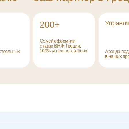
для «золотой визы» с минима
порогом 250 000 €
ридическую проверку Tranio на соответствие требов
«золотой визы»
Эксклюзив Tranio
от 44 м²
Filosofia: Инвестиц
квартиры в центре 
от 271 500 €