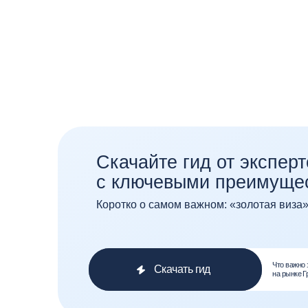
Коротко о самом важном: «золотая виза», налог
Что важно знать инве
Скачать гид
на рынке Греции?
Инвестируйте
с уверенностью