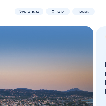
Золотая виза
О Tranio
Проекты
ВНЖ
Недви
в Грец
и приб
в Евро
Tranio c 201
в Греции, уп
проектах и 