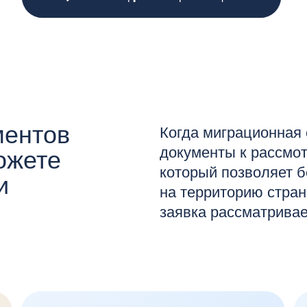
нтов
Когда миграционная служба Гр
документы к рассмотрению, вы
те
который позволяет беспрепятс
на территорию страны и находи
заявка рассматривается.
ВНЖ для большой семьи
Разблоки
Статус рез
как доступ 
В одну заявку можно включить до 10
активам в Е
членов семьи