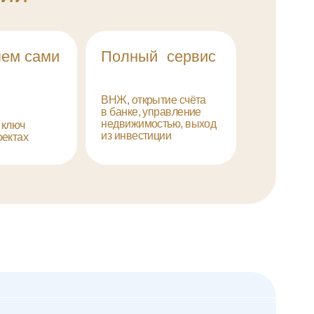
льным
аниям
Сдача II кв. 2026
ионные
Афин