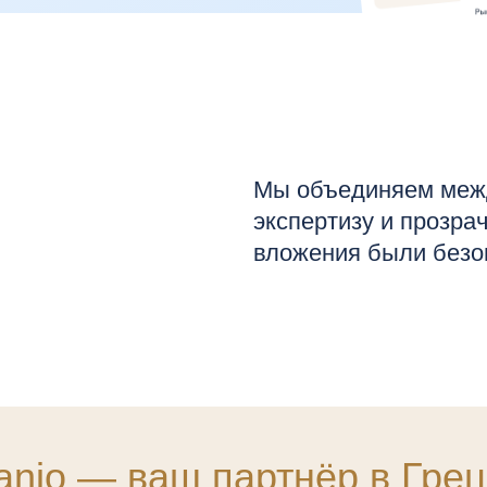
o — ваш партнёр в Греции
200+
Управляем сами
Семей оформили
с нами ВНЖ Греции,
100% успешных кейсов
ых
Аренда под ключ
в наших проектах