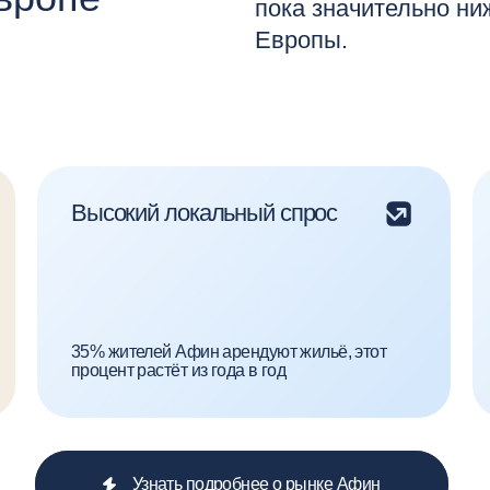
Высокий локальный спрос
Рост числ
и экспато
Греция в 202
доход от тур
35% жителей Афин арендуют жильё, этот
млн посеще
процент растёт из года в год
Узнать подробнее о рынке Афин