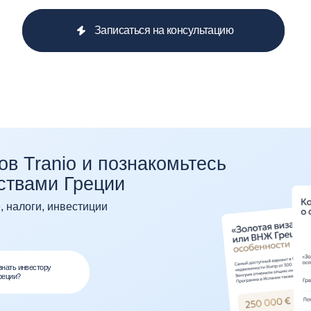
и, инвестиции
стору
Мы объединяем международны
экспертизу и прозрачный подх
вложения были безопасными 