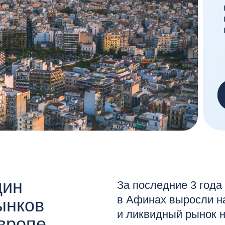
инвесторам
Узнать 
н
За последние 3 года цены на 
в Афинах выросли на 39%. Эт
ков
и ликвидный рынок недвижимос
опе
пока значительно ниже, чем в 
Европы.